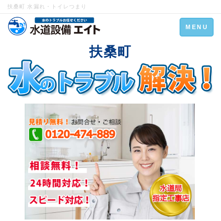
扶桑町 水漏れ・トイレつまり
Toggle
MENU
navigation
扶桑町