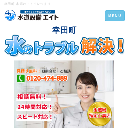
幸田町 水漏れ・トイレつまり
Toggle
MENU
navigation
幸田町